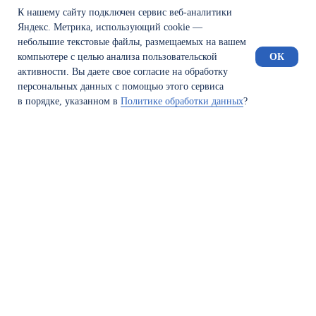
К нашему сайту подключен сервис веб-аналитики
Яндекс. Метрика, использующий cookie —
небольшие текстовые файлы, размещаемых на вашем
компьютере с целью анализа пользовательской
ОК
активности. Вы даете свое согласие на обработку
персональных данных с помощью этого сервиса
в порядке, указанном в
Политике обработки данных
?
Оставьте заявку
Укажите свои контактные данные, и я свяжусь с
вами для проведения бесплатной консультации
Telegram
Phone
WhatsApp